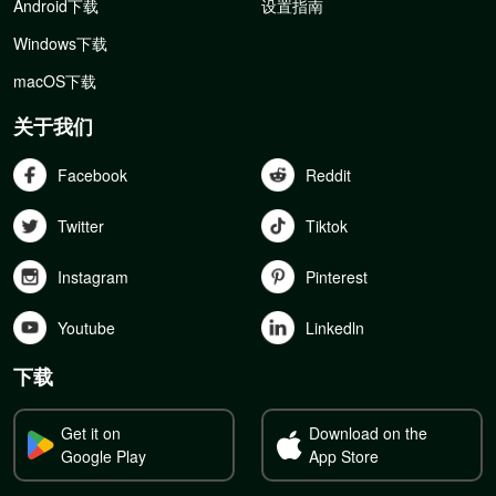
Android下载
设置指南
Windows下载
macOS下载
关于我们
Facebook
Reddit
Twitter
Tiktok
Instagram
Pinterest
Youtube
Linkedln
下载
Get it on
Download on the
Google Play
App Store