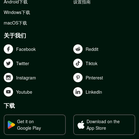
Android下载
设置指南
Windows下载
macOS下载
关于我们
Facebook
Reddit
Twitter
Tiktok
Instagram
Pinterest
Youtube
Linkedln
下载
Get it on
Download on the
Google Play
App Store