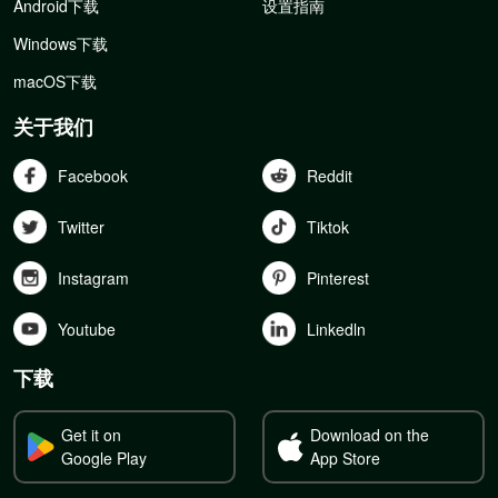
Android下载
设置指南
Windows下载
macOS下载
关于我们
Facebook
Reddit
Twitter
Tiktok
Instagram
Pinterest
Youtube
Linkedln
下载
Get it on
Download on the
Google Play
App Store