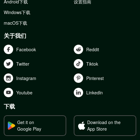
Android下载
设置指南
Windows下载
macOS下载
关于我们
Facebook
Reddit
Twitter
Tiktok
Instagram
Pinterest
Youtube
Linkedln
下载
Get it on
Download on the
Google Play
App Store