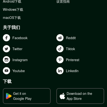
Android下载
设置指南
Windows下载
macOS下载
关于我们
Facebook
Reddit
Twitter
Tiktok
Instagram
Pinterest
Youtube
Linkedln
下载
Get it on
Download on the
Google Play
App Store