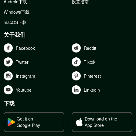
Android下载
设置指南
Windows下载
macOS下载
关于我们
Facebook
Reddit
Twitter
Tiktok
Instagram
Pinterest
Youtube
Linkedln
下载
Get it on
Download on the
Google Play
App Store