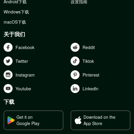
Android下载
设置指南
Windows下载
macOS下载
关于我们
Facebook
Reddit
Twitter
Tiktok
Instagram
Pinterest
Youtube
Linkedln
下载
Get it on
Download on the
Google Play
App Store