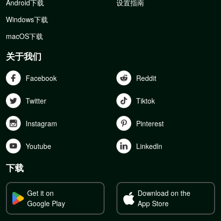
Android下载
设置指南
Windows下载
macOS下载
关于我们
Facebook
Reddit
Twitter
Tiktok
Instagram
Pinterest
Youtube
Linkedln
下载
Get it on
Download on the
Google Play
App Store