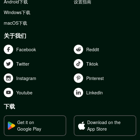
Android下载
设置指南
Windows下载
macOS下载
关于我们
Facebook
Reddit
Twitter
Tiktok
Instagram
Pinterest
Youtube
Linkedln
下载
Get it on
Download on the
Google Play
App Store