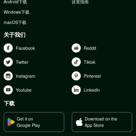
Android下载
设置指南
Windows下载
macOS下载
关于我们
Facebook
Reddit
Twitter
Tiktok
Instagram
Pinterest
Youtube
Linkedln
下载
Get it on
Download on the
Google Play
App Store