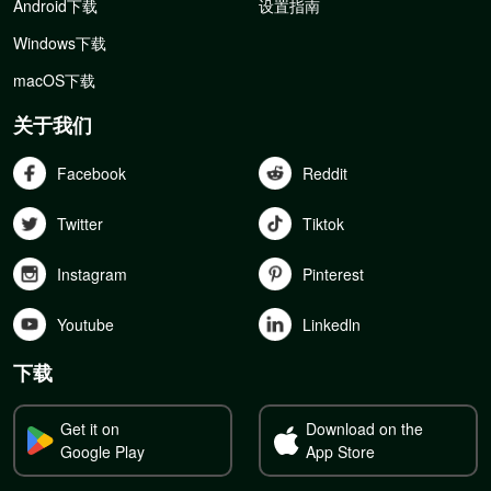
Android下载
设置指南
Windows下载
macOS下载
关于我们
Facebook
Reddit
Twitter
Tiktok
Instagram
Pinterest
Youtube
Linkedln
下载
Get it on
Download on the
Google Play
App Store